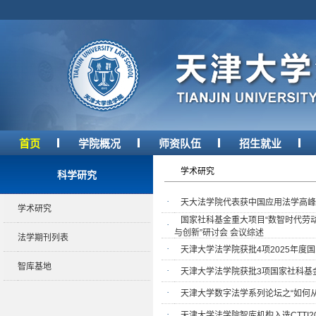
首页
学院概况
师资队伍
招生就业
学术研究
科学研究
·
天大法学院代表获中国应用法学高峰
学术研究
国家社科基金重大项目“数智时代劳动
·
与创新”研讨会 会议综述
法学期刊列表
·
天津大学法学院获批4项2025年度
智库基地
·
天津大学法学院获批3项国家社科基
·
天津大学数字法学系列论坛之“如何
·
天津大学法学院智库机构入选CTTI