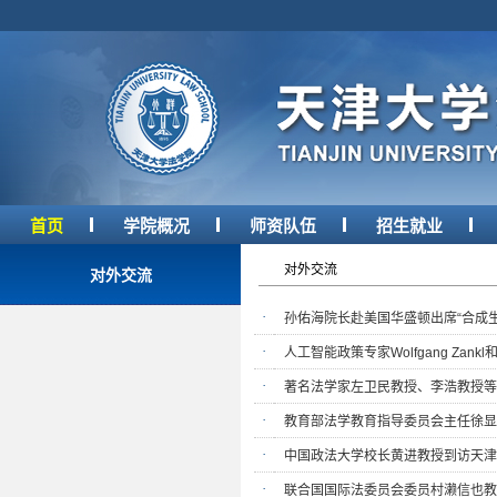
首页
学院概况
师资队伍
招生就业
对外交流
对外交流
·
孙佑海院长赴美国华盛顿出席“合成
·
人工智能政策专家Wolfgang Zankl
·
著名法学家左卫民教授、李浩教授等
·
教育部法学教育指导委员会主任徐显
·
中国政法大学校长黄进教授到访天津
·
联合国国际法委员会委员村濑信也教