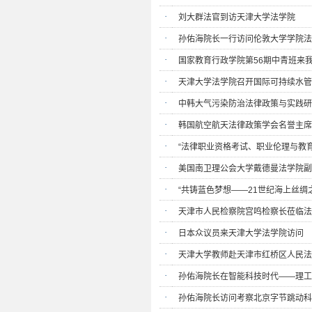
·
刘大群法官到访天津大学法学院
·
孙佑海院长一行访问伦敦大学学院法
·
国家教育行政学院第56期中青班来
·
天津大学法学院召开国际可持续水管
·
中韩大气污染防治法律政策与实践研
·
韩国航空航天法律政策学会名誉主席
·
“法律职业资格考试、职业伦理与教
·
美国南卫理公会大学戴德曼法学院副院长
·
“共铸蓝色梦想——21世纪海上丝绸
·
天津市人民检察院宫鸣检察长莅临法
·
日本众议员来天津大学法学院访问
·
天津大学教师赴天津市红桥区人民法
·
孙佑海院长在智能科技时代——理工
·
孙佑海院长访问考察北京字节跳动科