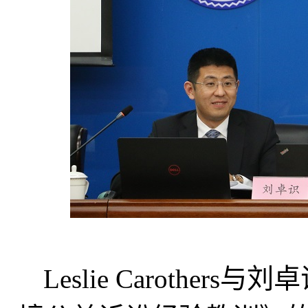
L
eslie Carothers
与刘卓